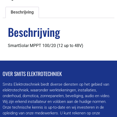
Beschrijving
Beschrijving
SmartSolar MPPT 100/20 (12 up to 48V)
OVER SMITS ELEKTROTECHNIEK
Smits Elektrotechniek biedt diverse diensten op het gebied van
elektrotechniek, waaronder werktekeningen, installaties,
onderhoud, domotica, zonnepanelen, beveiliging, audio en video.
Wij zijn erkend installateur en voldoen aan de huidige normen.
Onze technische kennis is up-to-date en wij investeren in de
opleiding van onze medewerkers. U kunt rekenen op onze