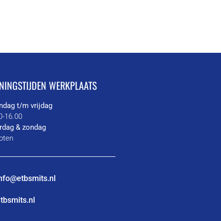
NINGSTIJDEN WERKPLAATS
dag t/m vrijdag
0-16.00
rdag & zondag
oten
nfo@etbsmits.nl
tbsmits.nl