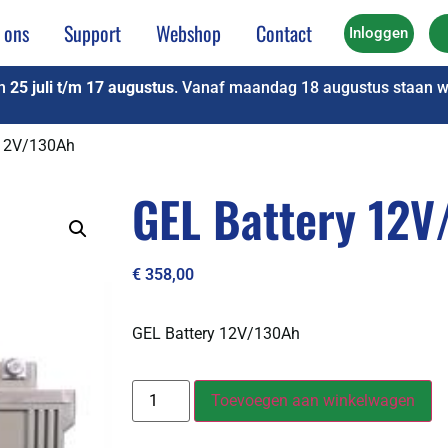
 ons
Support
Webshop
Contact
Inloggen
an
25 juli t/m 17 augustus
. Vanaf maandag 18 augustus staan we
 12V/130Ah
GEL Battery 12V
€
358,00
GEL Battery 12V/130Ah
Toevoegen aan winkelwagen