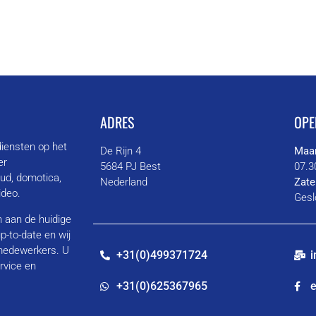
ADRES
OPE
diensten op het
De Rijn 4
Maan
er
5684 PJ Best
07.3
oud, domotica,
Nederland
Zate
video.
Gesl
en aan de huidige
p-to-date en wij
 medewerkers. U
+31(0)499371724
i
rvice en
+31(0)625367965
e