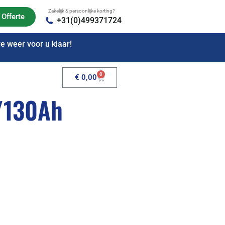
Zakelijk & persoonlijke korting?
Offerte
+31(0)499371724
 weer voor u klaar!
0
€
0,00
/130Ah