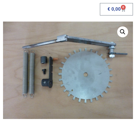
0
€
0,00