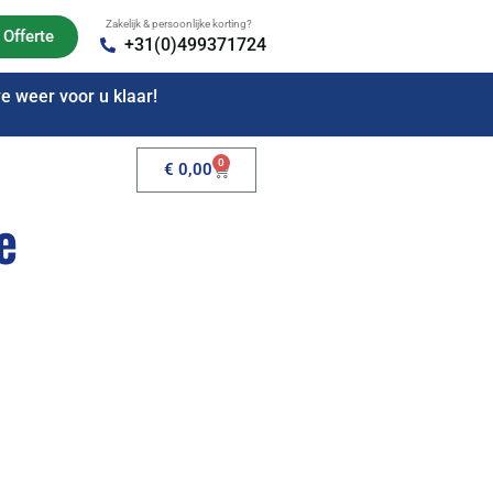
Zakelijk & persoonlijke korting?
Offerte
+31(0)499371724
 weer voor u klaar!
0
€
0,00
e