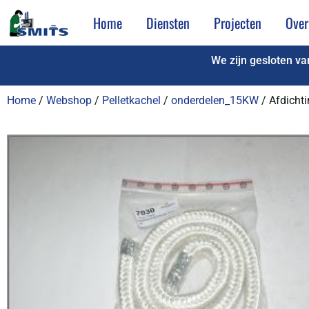
Home
Diensten
Projecten
Over
We zijn gesloten v
Home
/
Webshop
/
Pelletkachel
/
onderdelen_15KW
/ Afdicht