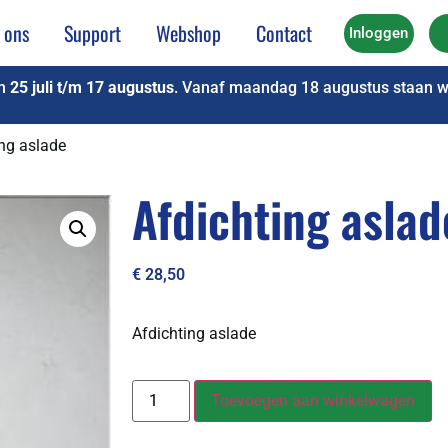
 ons
Support
Webshop
Contact
Inloggen
an
25 juli t/m 17 augustus
. Vanaf maandag 18 augustus staan we
ing aslade
Afdichting aslad
€
28,50
Afdichting aslade
Toevoegen aan winkelwagen