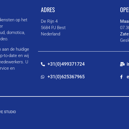
ADRES
OPE
diensten op het
De Rijn 4
Maan
er
5684 PJ Best
07.3
oud, domotica,
Nederland
Zate
video.
Gesl
en aan de huidige
p-to-date en wij
 medewerkers. U
+31(0)499371724
i
rvice en
+31(0)625367965
e
VE STUDIO