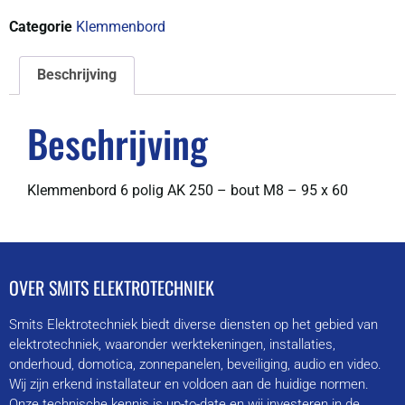
Categorie
Klemmenbord
Beschrijving
Beschrijving
Klemmenbord 6 polig AK 250 – bout M8 – 95 x 60
OVER SMITS ELEKTROTECHNIEK
Smits Elektrotechniek biedt diverse diensten op het gebied van
elektrotechniek, waaronder werktekeningen, installaties,
onderhoud, domotica, zonnepanelen, beveiliging, audio en video.
Wij zijn erkend installateur en voldoen aan de huidige normen.
Onze technische kennis is up-to-date en wij investeren in de