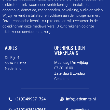
elektrotechniek, waaronder werktekeningen, installaties,
onderhoud, domotica, zonnepanelen, beveiliging, audio en video.
Wij zijn erkend installateur en voldoen aan de huidige normen.
Onze technische kennis is up-to-date en wij investeren in de
opleiding van onze medewerkers. U kunt rekenen op onze
uitstekende service en nazorg.
ADRES
OPENINGSTIJDEN
WERKPLAATS
De Rijn 4
Maandag t/m vrijdag
5684 PJ Best
07.30-16.00
Nederland
Zaterdag & zondag
Gesloten
+31(0)499371724
info@etbsmits.nl
+31(0)625367965
etbsmits.nl