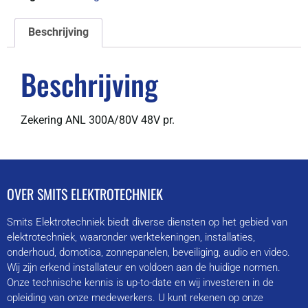
Beschrijving
Beschrijving
Zekering ANL 300A/80V 48V pr.
OVER SMITS ELEKTROTECHNIEK
Smits Elektrotechniek biedt diverse diensten op het gebied van
elektrotechniek, waaronder werktekeningen, installaties,
onderhoud, domotica, zonnepanelen, beveiliging, audio en video.
Wij zijn erkend installateur en voldoen aan de huidige normen.
Onze technische kennis is up-to-date en wij investeren in de
opleiding van onze medewerkers. U kunt rekenen op onze