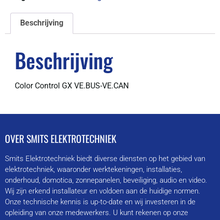
Beschrijving
Beschrijving
Color Control GX VE.BUS-VE.CAN
OVER SMITS ELEKTROTECHNIEK
Smits Elektrotechniek biedt diverse diensten op het gebied van
elektrotechniek, waaronder werktekeningen, installaties,
onderhoud, domotica, zonnepanelen, beveiliging, audio en video.
Wij zijn erkend installateur en voldoen aan de huidige normen.
Onze technische kennis is up-to-date en wij investeren in de
opleiding van onze medewerkers. U kunt rekenen op onze