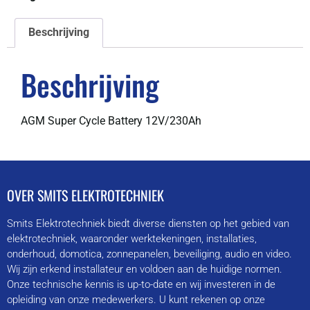
Beschrijving
Beschrijving
AGM Super Cycle Battery 12V/230Ah
OVER SMITS ELEKTROTECHNIEK
Smits Elektrotechniek biedt diverse diensten op het gebied van
elektrotechniek, waaronder werktekeningen, installaties,
onderhoud, domotica, zonnepanelen, beveiliging, audio en video.
Wij zijn erkend installateur en voldoen aan de huidige normen.
Onze technische kennis is up-to-date en wij investeren in de
opleiding van onze medewerkers. U kunt rekenen op onze