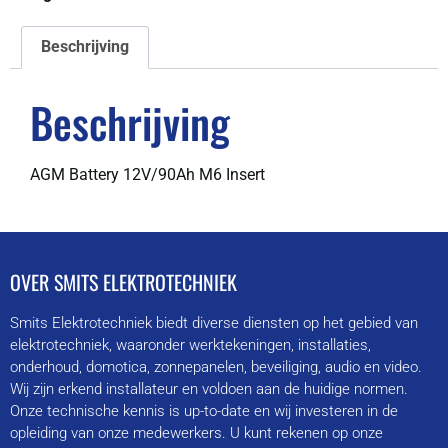
Beschrijving
Beschrijving
AGM Battery 12V/90Ah M6 Insert
OVER SMITS ELEKTROTECHNIEK
Smits Elektrotechniek biedt diverse diensten op het gebied van
elektrotechniek, waaronder werktekeningen, installaties,
onderhoud, domotica, zonnepanelen, beveiliging, audio en video.
Wij zijn erkend installateur en voldoen aan de huidige normen.
Onze technische kennis is up-to-date en wij investeren in de
opleiding van onze medewerkers. U kunt rekenen op onze