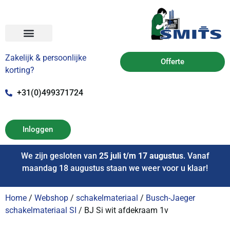
Zakelijk & persoonlijke
Offerte
korting?
+31(0)499371724
Inloggen
We zijn gesloten van
25 juli t/m 17 augustus
. Vanaf
maandag 18 augustus staan we weer voor u klaar!
Home
/
Webshop
/
schakelmateriaal
/
Busch-Jaeger
schakelmateriaal SI
/ BJ Si wit afdekraam 1v