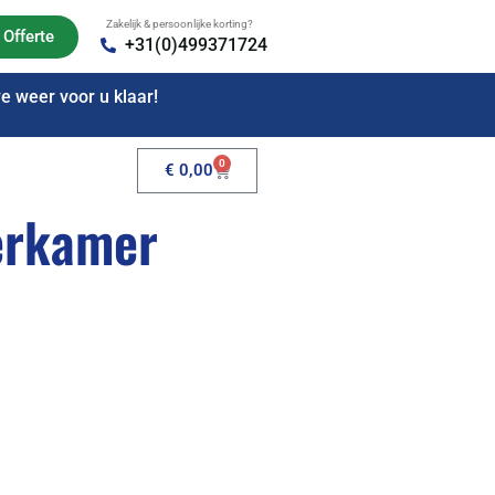
Zakelijk & persoonlijke korting?
Offerte
+31(0)499371724
 weer voor u klaar!
0
€
0,00
erkamer