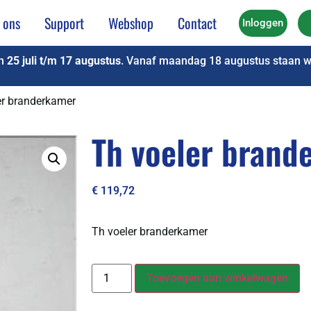
 ons
Support
Webshop
Contact
Inloggen
an
25 juli t/m 17 augustus
. Vanaf maandag 18 augustus staan we
er branderkamer
Th voeler brand
€
119,72
Th voeler branderkamer
Toevoegen aan winkelwagen