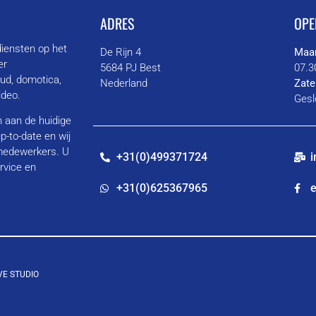
ADRES
OPE
diensten op het
De Rijn 4
Maan
er
5684 PJ Best
07.3
oud, domotica,
Nederland
Zate
video.
Gesl
en aan de huidige
p-to-date en wij
 medewerkers. U
+31(0)499371724
i
rvice en
+31(0)625367965
e
VE STUDIO