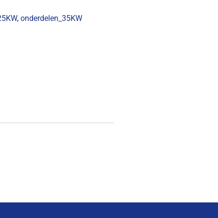
_25KW
,
onderdelen_35KW