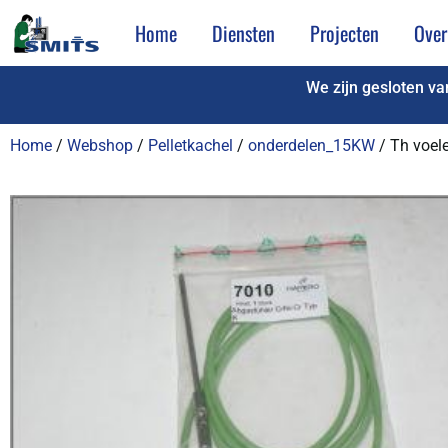
Home
Diensten
Projecten
Over
We zijn gesloten v
Home
/
Webshop
/
Pelletkachel
/
onderdelen_15KW
/ Th voel