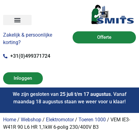
Zakelijk & persoonlijke
Offerte
korting?
+31(0)499371724
Inloggen
We zijn gesloten van
25 juli t/m 17 augustus
. Vanaf
maandag 18 augustus staan we weer voor u klaar!
Home
/
Webshop
/
Elektromotor
/
Toeren 1000
/ VEM IE3-
W41R 90 L6 HR 1,1kW 6-polig 230/400V B3