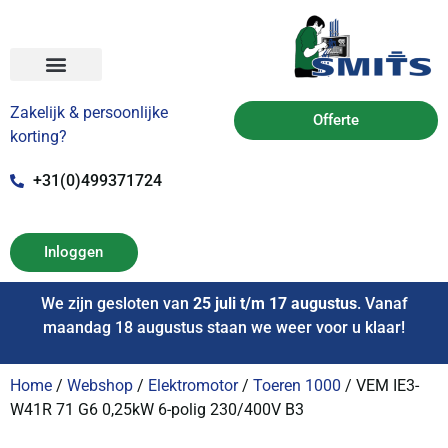
Zakelijk & persoonlijke
Offerte
korting?
+31(0)499371724
Inloggen
We zijn gesloten van
25 juli t/m 17 augustus
. Vanaf
maandag 18 augustus staan we weer voor u klaar!
Home
/
Webshop
/
Elektromotor
/
Toeren 1000
/ VEM IE3-
W41R 71 G6 0,25kW 6-polig 230/400V B3