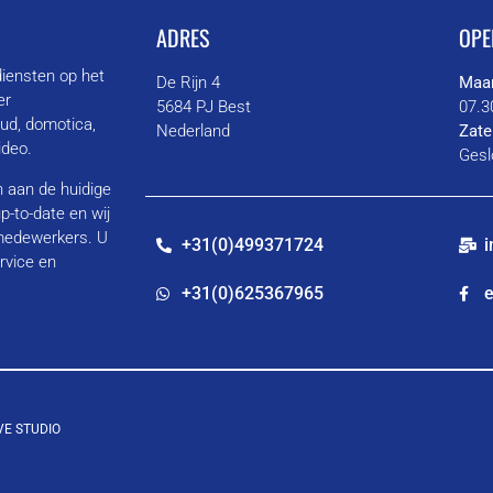
ADRES
OPE
diensten op het
De Rijn 4
Maan
er
5684 PJ Best
07.3
oud, domotica,
Nederland
Zate
video.
Gesl
en aan de huidige
p-to-date en wij
 medewerkers. U
+31(0)499371724
i
rvice en
+31(0)625367965
e
VE STUDIO