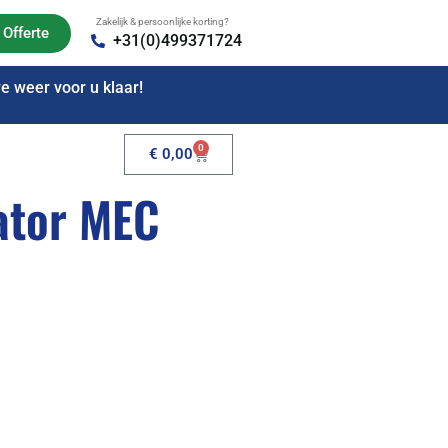
Zakelijk & persoonlijke korting?
Offerte
+31(0)499371724
 weer voor u klaar!
0
€
0,00
lator MEC