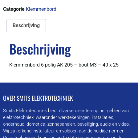
Categorie
Klemmenbord
Beschrijving
Beschrijving
Klemmenbord 6 polig AK 205 – bout M3 – 40 x 25
OVER SMITS ELEKTROTECHNIEK
Smits Elektrotechniek biedt diverse diensten op het gebied van
elektrotechniek, waaronder werktekeningen, installaties,
onderhoud, domotica, zonnepanelen, beveiliging, audio en video.
Wij zijn erkend installateur en voldoen aan de huidige normen.
Onze technische kennis is up-to-date en wij investeren in de