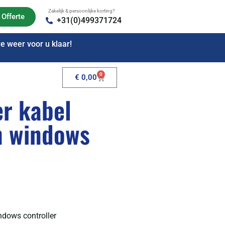
Zakelijk & persoonlijke korting?
Offerte
+31(0)499371724
 weer voor u klaar!
0
€
0,00
r kabel
n windows
dows controller